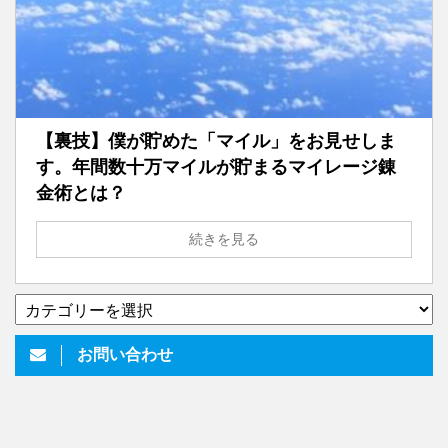
【裏技】僕が貯めた「マイル」をお見せしま
す。年間数十万マイルが貯まるマイレージ錬
金術とは？
続きを見る
▼
い
ろ
お問い合わせ
い
ろ
書
い
て