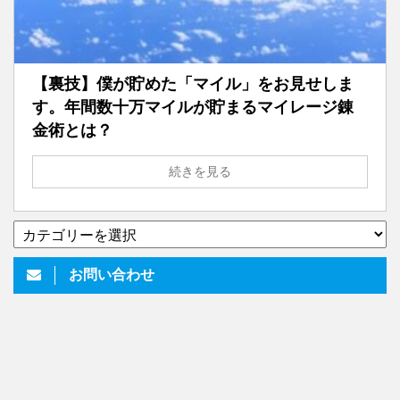
【裏技】僕が貯めた「マイル」をお見せしま
す。年間数十万マイルが貯まるマイレージ錬
金術とは？
続きを見る
▼
い
ろ
お問い合わせ
い
ろ
書
い
て
ま
す