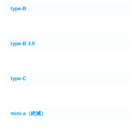
type-B
type-B 3.0
type-C
mini-a（絶滅）