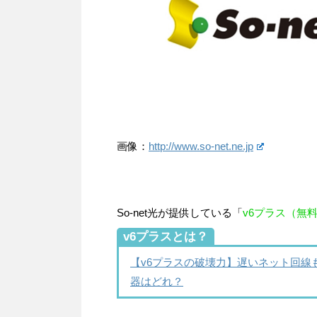
画像：
http://www.so-net.ne.jp
So-net光が提供している「
v6プラス（無
v6プラスとは？
【v6プラスの破壊力】遅いネット回
器はどれ？