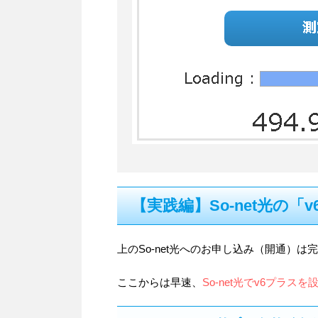
【実践編】So-net光の
上のSo-net光へのお申し込み（開通）は
ここからは早速、
So-net光でv6プラス
を