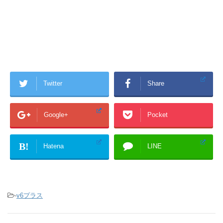
Twitter
Share
Google+
Pocket
B!
Hatena
LINE
-
v6プラス