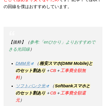
の回線を僕はおすすめしています。
【抜粋】（
参考:「enひかり」よりおすすめで
きる光回線
）
DMM光
（
格安スマホ(DMM Mobile)と
のセット割あり
＋
CB
＋
工事費全額無
料
）
ソフトバンク光
（
Softbankスマホと
のセット割あり
＋
CB
＋
工事費全額還
元
）