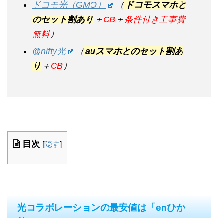
ドコモ光（GMO）
（
ドコモスマホと
のセット割あり
＋
CB
＋
条件付き工事費
無料
）
@nifty光
（
auスマホとのセット割あ
り
＋
CB
）
目次
[
隠す
]
光コラボレーションの最安値は「enひか