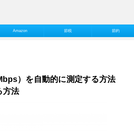
。
Amazon
節税
節約
Mbps）を自動的に測定する方法
る方法