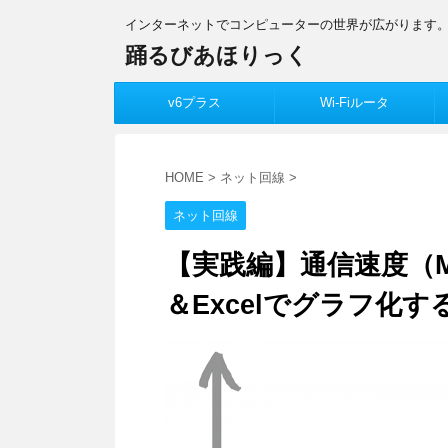
インターネットでコンピューターの世界が広がります
踊るびあほりっく
v6プラス
Wi-Fiルータ
HOME
>
ネット回線
>
ネット回線
【実践編】通信速度（
＆Excelでグラフ化す