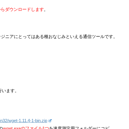
からダウンロードします
。
ンジニアにとってはある種おなじみといえる通信ツールです。
行います。
n32/wget-1.11.4-1-bin.zip
の
wget.exeのファイル1つ
を速度測定用フォルダーにコピ