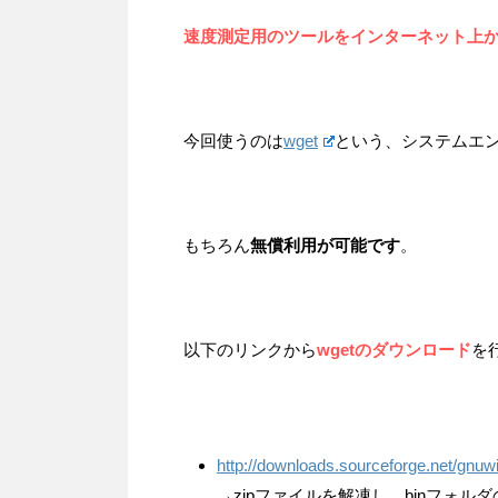
速度測定用のツールをインターネット上
今回使うのは
wget
という、システムエ
もちろん
無償利用が可能です
。
以下のリンクから
wgetのダウンロード
を
http://downloads.sourceforge.net/gnuwi
→zipファイルを解凍し、binフォルダ