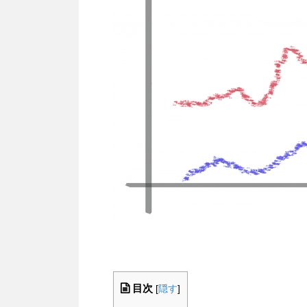
目次
[
隠す
]