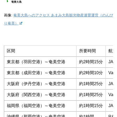
画像:
奄美大島へのアクセス あまみ大島観光物産連盟運営（のんび
り奄美）
区間
所要時間
航空
東京都（羽田空港）～奄美空港
約2時間15分
JAL
東京都（成田空港）～奄美空港
約2時間10分
Vani
大阪府（伊丹空港）～奄美空港
約1時間25分
JAL
大阪府（関西空港）～奄美空港
約1時間25分
Vani
福岡県（福岡空港）～奄美空港
約1時間15分
JAL
沖縄県（那覇空港）～奄美空港
約1時間
RA